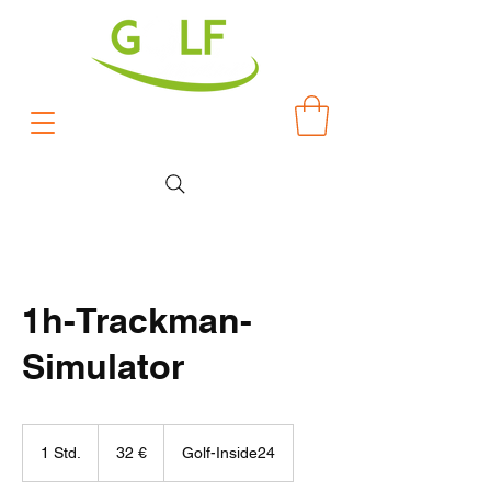
1h-Trackman-
Simulator
32
Euro
1 Std.
1
32 €
Golf-Inside24
S