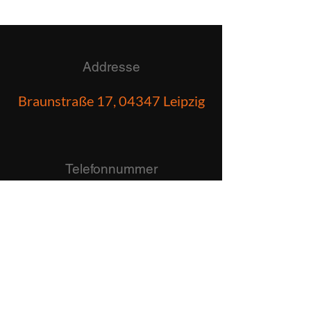
Addresse
Braunstraße 17, 04347 Leipzig
Telefonnummer
(+49)
173-1592360
Email
info@golf-inside24.de